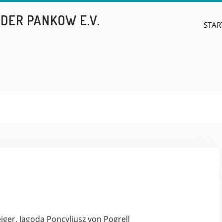
DER PANKOW E.V.
STAR
ger, Jagoda Poncyljusz von Pogrell